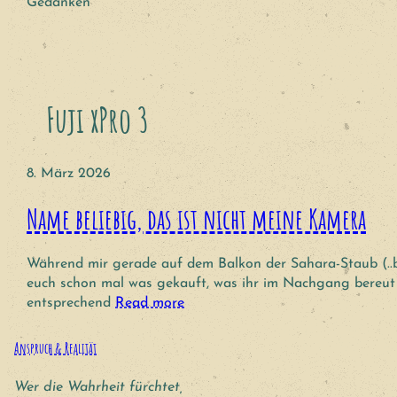
Gedanken
Fuji xPro 3
8. März 2026
Name beliebig, das ist nicht meine Kamera
Während mir gerade auf dem Balkon der Sahara-Staub (..b
euch schon mal was gekauft, was ihr im Nachgang bereut hab
entsprechend
Read more
Anspruch & Realität
Wer die Wahrheit fürchtet,