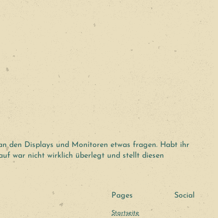
an den Displays und Monitoren etwas fragen. Habt ihr
uf war nicht wirklich überlegt und stellt diesen
Pages
Social
Startseite