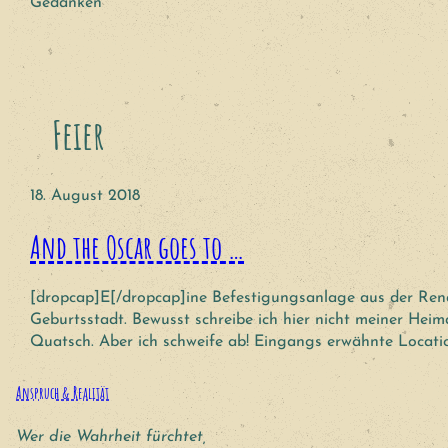
Gedanken
Feier
18. August 2018
And the Oscar goes to …
[dropcap]E[/dropcap]ine Befestigungsanlage aus der Renai
Geburtsstadt. Bewusst schreibe ich hier nicht meiner Heima
Quatsch. Aber ich schweife ab! Eingangs erwähnte Locati
Anspruch & Realität
Wer die Wahrheit fürchtet,