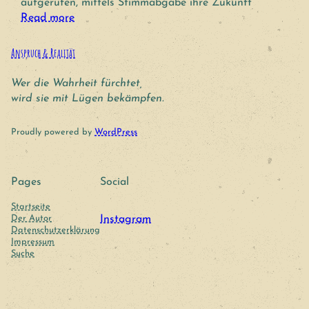
aufgerufen, mittels Stimmabgabe ihre Zukunft
Read more
Anspruch & Realität
Wer die Wahrheit fürchtet,
wird sie mit Lügen bekämpfen.
Proudly powered by
WordPress
Pages
Social
Startseite
Der Autor
Instagram
Datenschutzerklärung
Impressum
Suche