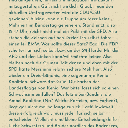
sind aufgerufen, mittels Stimmabgabe ihre Zukunft
mitzugestalten. Gut, nicht wirklich. Glaubt man den
aktuellen Umfragewerten wird die CDU/CSU
gewinnen. Alleine kann die Truppe um Merz keine
Mehrheit im Bundestag generieren. Stand jetzt, also
12:47 Uhr, reicht nicht mal ein Pakt mit der SPD. Also
stehen die Zeichen auf nen Dreier. Ich selbst fahre
einen 1er BMW. Was sollte dieser Satz? Egal! Die FDP
scheitert an sich selbst, bzw. an der 5%-Hürde. Mit der
AFD und den Linken kann/will/möchte keiner. Also
bleiben noch die Grünen. Mit denen und eben mit der
SPD hätte Merz eine relativ sichere Mehrheit. Also
wieder ein Dreierbündnis, eine sogenannte Kenia-
Koalition. Schwarz-Rot-Grün. Die Farben der
Landesflagge von Kenia. Wer bitte, lässt sich so einen
Schwachsinn einfallen? Das letzte 3er-Bündnis, die
Ampel-Koalition (Na? Welche Parteien, bzw. Farben?),
liegt gar nicht mal so lange zurück. Lach! Inwieweit
diese erfolgreich war, muss jeder für sich selbst
entscheiden. Vielleicht eine kleine Entscheidungshilfe:
Liebe Schwestern und Brüder nördlich des Bodensees,