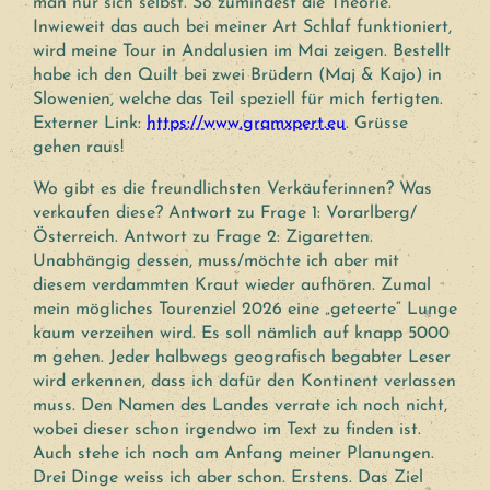
man nur sich selbst. So zumindest die Theorie.
Inwieweit das auch bei meiner Art Schlaf funktioniert,
wird meine Tour in Andalusien im Mai zeigen. Bestellt
habe ich den Quilt bei zwei Brüdern (Maj & Kajo) in
Slowenien, welche das Teil speziell für mich fertigten.
Externer Link:
https://www.gramxpert.eu
. Grüsse
gehen raus!
Wo gibt es die freundlichsten Verkäuferinnen? Was
verkaufen diese? Antwort zu Frage 1: Vorarlberg/
Österreich. Antwort zu Frage 2: Zigaretten.
Unabhängig dessen, muss/möchte ich aber mit
diesem verdammten Kraut wieder aufhören. Zumal
mein mögliches Tourenziel 2026 eine „geteerte“ Lunge
kaum verzeihen wird. Es soll nämlich auf knapp 5000
m gehen. Jeder halbwegs geografisch begabter Leser
wird erkennen, dass ich dafür den Kontinent verlassen
muss. Den Namen des Landes verrate ich noch nicht,
wobei dieser schon irgendwo im Text zu finden ist.
Auch stehe ich noch am Anfang meiner Planungen.
Drei Dinge weiss ich aber schon. Erstens. Das Ziel