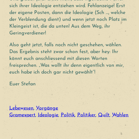
sich ihrer Ideologie entziehen wird. Fehlanzeige! Erst
der eigene Posten, dann die Ideologie (Sch …, welche
der Verblendung dient) und wenn jetzt noch Platz im
Kleingeist ist, die da unten! Aus dem Weg, ihr
Geringverdiener!
Also geht jetzt, falls noch nicht geschehen, wählen.
Das Ergebnis steht zwar schon fest, aber hey: Ihr
könnt euch anschliessend mit diesen Worten
freisprechen. „Was wollt ihr denn eigentlich von mir,
euch habe ich doch gar nicht gewählt“!
Euer Stefan
Lebewesen
, 
Vorgänge
Gramexpert
, 
Ideologie
, 
Politik
, 
Politiker
, 
Quilt
, 
Wahlen