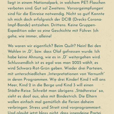
liegt in einem Nationalpark, in welchem PET-Flaschen
verboten sind. Gut so! Zweitens. Vorsorgeimpfungen
sind für die Einreise notwendig. Nicht so gut! Konnte
ich mich doch erfolgreich der DCIB (Drecks-Corona-
Impf-Bande) entziehen. Drittens. Keine Gruppen-
Expedition oder so eine Geschichte mit Führer. Ich
gehe, wie immer, alleine!
Wo waren wir eigentlich? Beim Quilt? Nein! Bei den
Wahlen in „D“, bzw. dass Olaf gefressen wurde. Ich
habe keine Ahnung, wie es in „D“ weitergehen wird.
Schlussendlich ist es egal was man 2025 wählt, es
wird Schwarz-Rot-Grün geben. Wieder drei Parteien,
mit unterschiedlichen „Interpretationen von Vernunft“
in deren Programmen. Wie drei Kinder! Kind 1 will ans
Meer, Kind 2 in die Berge und Kind 3 will einen
Städte-Reise. Schreibt man übrigens „Städtereise“ so,
sieht es doof aus, also mit Bindestrich. Die Eltern
wollen einfach mal gemütlich die Ferien daheim
verbringen. Stress und Streit sind vorprogrammiert.
Und glaubt jetzt bloss nicht, dass irgendeine Partei