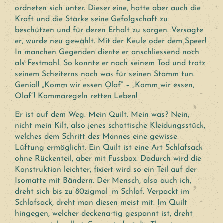
ordneten sich unter. Dieser eine, hatte aber auch die
Kraft und die Stärke seine Gefolgschaft zu
beschützen und für deren Erhalt zu sorgen. Versagte
er, wurde neu gewählt. Mit der Keule oder dem Speer!
In manchen Gegenden diente er anschliessend noch
als Festmahl. So konnte er nach seinem Tod und trotz
seinem Scheiterns noch was für seinen Stamm tun.
Genial! „Komm wir essen Olaf“ – „Komm wir essen,
Olaf“! Kommaregeln retten Leben!
Er ist auf dem Weg. Mein Quilt. Mein was? Nein,
nicht mein Kilt, also jenes schottische Kleidungsstück,
welches dem Schritt des Mannes eine gewisse
Lüftung ermöglicht. Ein Quilt ist eine Art Schlafsack
ohne Rückenteil, aber mit Fussbox. Dadurch wird die
Konstruktion leichter, fixiert wird so ein Teil auf der
Isomatte mit Bändern. Der Mensch, also auch ich,
dreht sich bis zu 80zigmal im Schlaf. Verpackt im
Schlafsack, dreht man diesen meist mit. Im Quilt
hingegen, welcher deckenartig gespannt ist, dreht