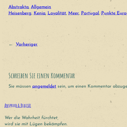
Abstrakta
, 
Allgemein
Heisenberg
, 
Kenia
, 
Loyalität
, 
Meer
, 
Portugal
, 
Punkte Euro
←
Vorheriger
Schreiben Sie einen Kommentar
Sie müssen
angemeldet
sein, um einen Kommentar abzuge
Anspruch & Realität
Wer die Wahrheit fürchtet,
wird sie mit Lügen bekämpfen.