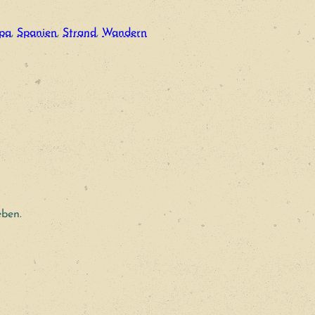
pa
, 
Spanien
, 
Strand
, 
Wandern
ben.