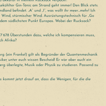
ird akkurat in meinem Rucksack verpackt.
ekühlter Gin-Tonic am Strand geht immer! Den Blick stets
land befindet. „A“ und „I“, was wollt ihr meer…mehr! Ich
 Wind, stürmischer Wind. Ausrüstungstechnisch für „Go
, dem südlichsten Punkt Europas. Wobei der Rucksack?
 7`678 Überstunden dazu, welche ich kompensieren muss,
ch Afrika?
urg (ein Franke!) gilt als Begründer der Quantenmechanik
iker unter euch wissen Bescheid! Er war aber auch ein
erg überlegte, Musik oder Physik zu studieren. Passend zu
Es kommt jetzt drauf an, dass die Wenigen, für die die