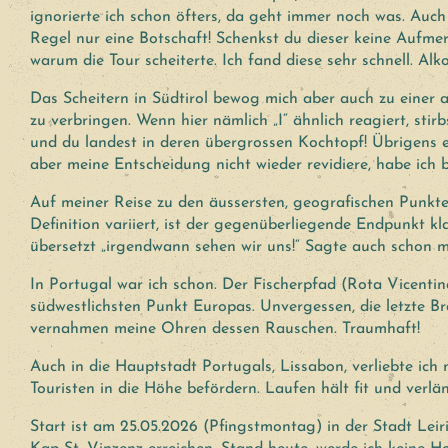
ignorierte ich schon öfters, da geht immer noch was. Auc
Regel nur eine Botschaft! Schenkst du dieser keine Aufmerk
warum die Tour scheiterte. Ich fand diese sehr schnell. A
Das Scheitern in Südtirol bewog mich aber auch zu eine
zu verbringen. Wenn hier nämlich „I“ ähnlich reagiert, sti
und du landest in deren übergrossen Kochtopf! Übrigens e
aber meine Entscheidung nicht wieder revidiere, habe ich b
Auf meiner Reise zu den äussersten, geografischen Punkten
Definition variiert, ist der gegenüberliegende Endpunkt kl
übersetzt „irgendwann sehen wir uns!“ Sagte auch schon 
In Portugal war ich schon. Der Fischerpfad (Rota Vicent
südwestlichsten Punkt Europas. Unvergessen, die letzte 
vernahmen meine Ohren dessen Rauschen. Traumhaft!
Auch in die Hauptstadt Portugals, Lissabon, verliebte ich 
Touristen in die Höhe befördern. Laufen hält fit und verlä
Start ist am 25.05.2026 (Pfingstmontag) in der Stadt Lei