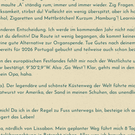
h maulte „A“ ständig rum, immer und immer wieder. Zig Fragen
samkeit, stirbst du! Vielleicht ein wenig überspitzt, aber ich 
lkohol, Zigaretten und Mettbrötchen! Kurzum „Hamburg“! Learnin
r anderen Entscheidung. Ich werde im kommenden Jahr nicht n
rbst du definitiv! Die Route ist wenig begangen, da kommt kein
ine gute Alternative zur Organspende. Tue Gutes nach deinem 
ereits für 2026 Portugal gebucht und teilweise auch schon bezah
 des europäischen Festlandes fehlt mir noch der Westlichste u
ar bestätigt. 9°30′2,9″W. Also „Go West“! Klar, gehts mal in den
mein Opa, haha.
ina). Der legendäre und schönste Küstenweg der Welt führte m
Bratwurst vor Amerika, der Sand in meinen Schuhen, das unend
mich! Da ich in der Regel zu Fuss unterwegs bin, besteige ich a
ngert das Leben!
ria, nördlich von Lissabon. Mein geplanter Weg führt mich 8 