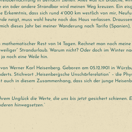
otelübernachtung in Betracht ziehen. Alles was ich brauche, w
e ein oder andere Strandbar wird meinen Weg kreuzen. Ein eisg
 Erkenntnis, dass sich rund 4`000 km westlich von mir, Neufund
de neigt, muss wohl heute noch das Haus verlassen. Draussen
 mich dieses Jahr bei meiner Wanderung nach Tarifa (Spanien)
ein mathematischer Rest von 14 Tagen. Rechnet man noch meine
angweiliger“ Strandurlaub. Warum nicht? Oder doch im Winter na
ja noch eine Weile hin.
e von Werner Karl Heisenberg. Geboren am 05.12.1901 in Würzb
erts. Stichwort „Heisenbergsche Unschärferelation“ – die Phys
 ist auch in diesem Zusammenhang, dass sich der junge Heisenb
hrem Unglück die Werte, die uns bis jetzt gesichert schienen. 
nderen hinwegsetzen.“