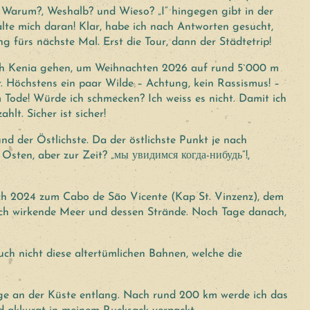
. Warum?, Weshalb? und Wieso? „I“ hingegen gibt in der
halte mich daran! Klar, habe ich nach Antworten gesucht,
g fürs nächste Mal. Erst die Tour, dann der Städtetrip!
ach Kenia gehen, um Weihnachten 2026 auf rund 5`000 m
er. Höchstens ein paar Wilde – Achtung, kein Rassismus! –
Tode! Würde ich schmecken? Ich weiss es nicht. Damit ich
lt. Sicher ist sicher!
nd der Östlichste. Da der östlichste Punkt je nach
 Osten, aber zur Zeit? „мы увидимся когда-нибудь“!,
ich 2024 zum Cabo de São Vicente (Kap St. Vinzenz), dem
lich wirkende Meer und dessen Strände. Noch Tage danach,
uch nicht diese altertümlichen Bahnen, welche die
Tage an der Küste entlang. Nach rund 200 km werde ich das