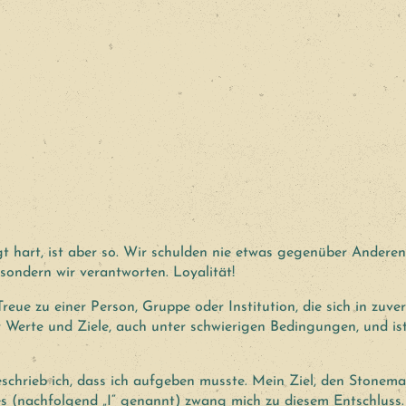
ingt hart, ist aber so. Wir schulden nie etwas gegenüber Andere
 sondern wir verantworten. Loyalität!
Treue zu einer Person, Gruppe oder Institution, die sich in zu
r Werte und Ziele, auch unter schwierigen Bedingungen, und i
 beschrieb ich, dass ich aufgeben musste. Mein Ziel, den Stone
tes (nachfolgend „I“ genannt) zwang mich zu diesem Entschlus