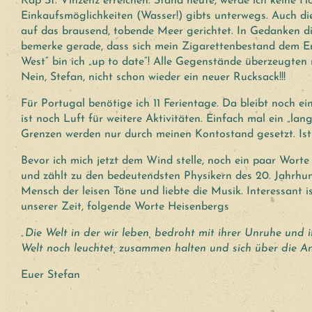
Kap St. Vinzenz erreichen. Stand heute, werde ich keine H
Einkaufsmöglichkeiten (Wasser!) gibts unterwegs. Auch di
auf das brausend, tobende Meer gerichtet. In Gedanken die
bemerke gerade, dass sich mein Zigarettenbestand dem En
West“ bin ich „up to date“! Alle Gegenstände überzeugten
Nein, Stefan, nicht schon wieder ein neuer Rucksack!!!
Für Portugal benötige ich 11 Ferientage. Da bleibt noch 
ist noch Luft für weitere Aktivitäten. Einfach mal ein „l
Grenzen werden nur durch meinen Kontostand gesetzt. Ist 
Bevor ich mich jetzt dem Wind stelle, noch ein paar Wort
und zählt zu den bedeutendsten Physikern des 20. Jahrhund
Mensch der leisen Töne und liebte die Musik. Interessant
unserer Zeit, folgende Worte Heisenbergs
„Die Welt in der wir leben, bedroht mit ihrer Unruhe und i
Welt noch leuchtet, zusammen halten und sich über die A
Euer Stefan