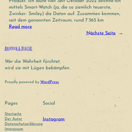
Produkt. Ich laufe viel! Seit Oktober 2022 zeichne ich
mittels Smart-Watch (ja, die so ziemlich teuerste,
Zwinker- Smiley) die Daten auf. Zusammen kommen,
seit dem genannten Zeitraum, rund 7`365 km
Read more
Nächste Seite
→
Anspruch & Realität
Wer die Wahrheit fürchtet,
wird sie mit Lügen bekämpfen.
Proudly powered by
WordPress
Pages
Social
Startseite
Der Autor
Instagram
Datenschutzerklärung
Impressum