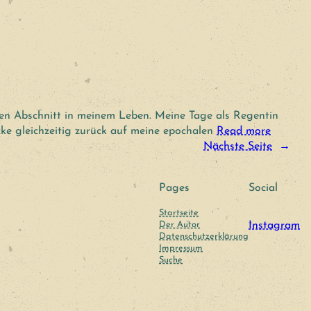
euen Abschnitt in meinem Leben. Meine Tage als Regentin
cke gleichzeitig zurück auf meine epochalen
Read more
Nächste Seite
→
Pages
Social
Startseite
Der Autor
Instagram
Datenschutzerklärung
Impressum
Suche