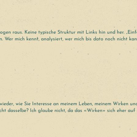
logen raus. Keine typische Struktur mit Links hin und her. „Ei
n. Wer mich kennt, analysiert, wer mich bis dato noch nicht kann
r wieder, wie Sie Interesse an meinem Leben, meinem Wirken u
cht dasselbe? Ich glaube nicht, da das «Wirken» sich eher auf g