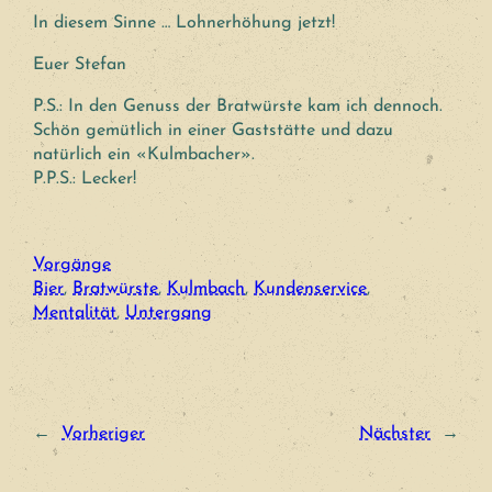
In diesem Sinne … Lohnerhöhung jetzt!
Euer Stefan
P.S.: In den Genuss der Bratwürste kam ich dennoch.
Schön gemütlich in einer Gaststätte und dazu
natürlich ein «Kulmbacher».
P.P.S.: Lecker!
Vorgänge
Bier
, 
Bratwürste
, 
Kulmbach
, 
Kundenservice
, 
Mentalität
, 
Untergang
←
Vorheriger
Nächster
→