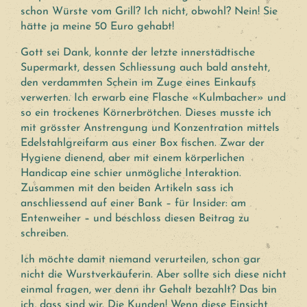
schon Würste vom Grill? Ich nicht, obwohl? Nein! Sie
hätte ja meine 50 Euro gehabt!
Gott sei Dank, konnte der letzte innerstädtische
Supermarkt, dessen Schliessung auch bald ansteht,
den verdammten Schein im Zuge eines Einkaufs
verwerten. Ich erwarb eine Flasche «Kulmbacher» und
so ein trockenes Körnerbrötchen. Dieses musste ich
mit grösster Anstrengung und Konzentration mittels
Edelstahlgreifarm aus einer Box fischen. Zwar der
Hygiene dienend, aber mit einem körperlichen
Handicap eine schier unmögliche Interaktion.
Zusammen mit den beiden Artikeln sass ich
anschliessend auf einer Bank – für Insider: am
Entenweiher – und beschloss diesen Beitrag zu
schreiben.
Ich möchte damit niemand verurteilen, schon gar
nicht die Wurstverkäuferin. Aber sollte sich diese nicht
einmal fragen, wer denn ihr Gehalt bezahlt? Das bin
ich, dass sind wir. Die Kunden! Wenn diese Einsicht