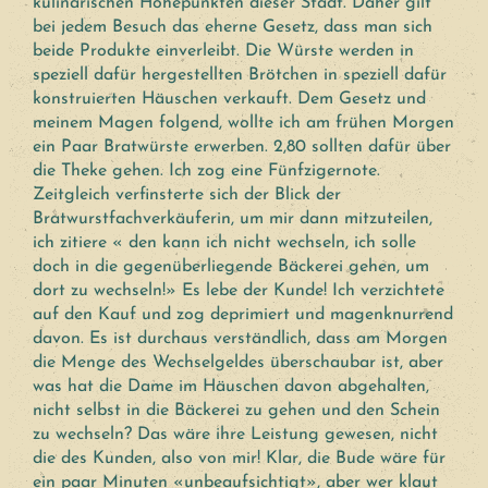
kulinarischen Höhepunkten dieser Stadt. Daher gilt
bei jedem Besuch das eherne Gesetz, dass man sich
beide Produkte einverleibt. Die Würste werden in
speziell dafür hergestellten Brötchen in speziell dafür
konstruierten Häuschen verkauft. Dem Gesetz und
meinem Magen folgend, wollte ich am frühen Morgen
ein Paar Bratwürste erwerben. 2,80 sollten dafür über
die Theke gehen. Ich zog eine Fünfzigernote.
Zeitgleich verfinsterte sich der Blick der
Bratwurstfachverkäuferin, um mir dann mitzuteilen,
ich zitiere « den kann ich nicht wechseln, ich solle
doch in die gegenüberliegende Bäckerei gehen, um
dort zu wechseln!» Es lebe der Kunde! Ich verzichtete
auf den Kauf und zog deprimiert und magenknurrend
davon. Es ist durchaus verständlich, dass am Morgen
die Menge des Wechselgeldes überschaubar ist, aber
was hat die Dame im Häuschen davon abgehalten,
nicht selbst in die Bäckerei zu gehen und den Schein
zu wechseln? Das wäre ihre Leistung gewesen, nicht
die des Kunden, also von mir! Klar, die Bude wäre für
ein paar Minuten «unbeaufsichtigt», aber wer klaut