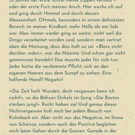
53 Jahren der erste Schrei meine Lippen verliess –
oder der erste Furz meinen Arsch. Hier wuchs ich auf
und ging durch Himmel und durch dessen
Abwesenheit. Oftmals, besonders in einem definierten
Bereich im meiner Kindheit, mehr Hölle als mir lieb
war. Aber immer wieder ging es weiter, nicht weil die
Dinge verarbeitet worden sind, sondern man vertrat
eben die Meinung, dass dies halt so sei. «Bloss nicht
darüber reden», war die Maxime. Und schon gar nicht
gemeinsam handeln! Das musste jeder für sich tun.
Jeder hatte die verdammte Pflicht, sich an den
eigenen Haaren aus dem Sumpf zu ziehen. Eine
helfende Hand? Negativ!
«Die Zeit heilt Wunden, doch vergessen kann ich
nicht!», so die Böhsen Onkelz im Song «Die Besten
sterben jung!» Recht haben sie! Und genau dieses
Nichtvergessen holt mich bei jedem Besuch von
Kulmbach ein. Aber nicht nur das Negative, im Sinne
von Scheisse, sondern auch das Positive begleiten
mich beim Gehen durch die Gassen. Gerade in der