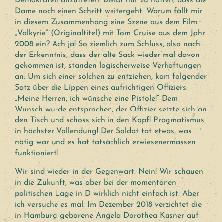
Demokraten anzutreten. Bleibt nur zu hoffen, dass die
Dame noch einen Schritt weitergeht. Warum fällt mir
in diesem Zusammenhang eine Szene aus dem Film
„Valkyrie“ (Originaltitel) mit Tom Cruise aus dem Jahr
2008 ein? Ach ja! So ziemlich zum Schluss, also nach
der Erkenntnis, dass der alte Sack wieder mal davon
gekommen ist, standen logischerweise Verhaftungen
an. Um sich einer solchen zu entziehen, kam folgender
Satz über die Lippen eines aufrichtigen Offiziers:
„Meine Herren, ich wünsche eine Pistole!“ Dem
Wunsch wurde entsprochen, der Offizier setzte sich an
den Tisch und schoss sich in den Kopf! Pragmatismus
in höchster Vollendung! Der Soldat tat etwas, was
nötig war und es hat tatsächlich erwiesenermassen
funktioniert!
Wir sind wieder in der Gegenwart. Nein! Wir schauen
in die Zukunft, was aber bei der momentanen
politischen Lage in D wirklich nicht einfach ist. Aber
ich versuche es mal. Im Dezember 2018 verzichtet die
in Hamburg geborene Angela Dorothea Kasner auf