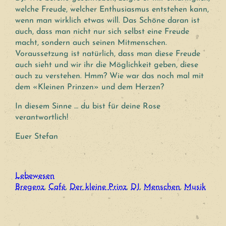
welche Freude, welcher Enthusiasmus entstehen kann,
wenn man wirklich etwas will. Das Schöne daran ist
auch, dass man nicht nur sich selbst eine Freude
macht, sondern auch seinen Mitmenschen.
Voraussetzung ist natürlich, dass man diese Freude
auch sieht und wir ihr die Möglichkeit geben, diese
auch zu verstehen. Hmm? Wie war das noch mal mit
dem «Kleinen Prinzen» und dem Herzen?
In diesem Sinne … du bist für deine Rose
verantwortlich!
Euer Stefan
Lebewesen
Bregenz
, 
Café
, 
Der kleine Prinz
, 
DJ
, 
Menschen
, 
Musik