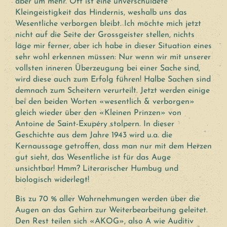
aber um mehr. Oft ist eine unverschuldete
Kleingeistigkeit das Hindernis, weshalb uns das
Wesentliche verborgen bleibt. Ich möchte mich jetzt
nicht auf die Seite der Grossgeister stellen, nichts
läge mir ferner, aber ich habe in dieser Situation eines
sehr wohl erkennen müssen: Nur wenn wir mit unserer
vollsten inneren Überzeugung bei einer Sache sind,
wird diese auch zum Erfolg führen! Halbe Sachen sind
demnach zum Scheitern verurteilt. Jetzt werden einige
bei den beiden Worten «wesentlich & verborgen»
gleich wieder über den «Kleinen Prinzen» von
Antoine de Saint-Exupéry stolpern. In dieser
Geschichte aus dem Jahre 1943 wird u.a. die
Kernaussage getroffen, dass man nur mit dem Herzen
gut sieht, das Wesentliche ist für das Auge
unsichtbar! Hmm? Literarischer Humbug und
biologisch widerlegt!
Bis zu 70 % aller Wahrnehmungen werden über die
Augen an das Gehirn zur Weiterbearbeitung geleitet.
Den Rest teilen sich «AKOG», also A wie Auditiv