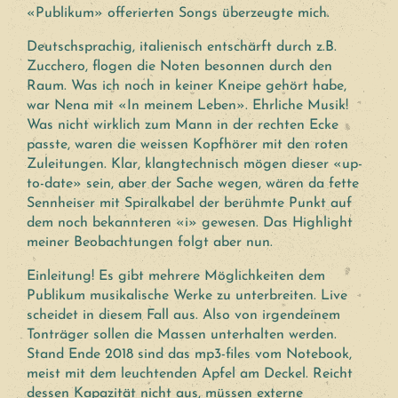
«Publikum» offerierten Songs überzeugte mich.
Deutschsprachig, italienisch entschärft durch z.B.
Zucchero, flogen die Noten besonnen durch den
Raum. Was ich noch in keiner Kneipe gehört habe,
war Nena mit «In meinem Leben». Ehrliche Musik!
Was nicht wirklich zum Mann in der rechten Ecke
passte, waren die weissen Kopfhörer mit den roten
Zuleitungen. Klar, klangtechnisch mögen dieser «up-
to-date» sein, aber der Sache wegen, wären da fette
Sennheiser mit Spiralkabel der berühmte Punkt auf
dem noch bekannteren «i» gewesen. Das Highlight
meiner Beobachtungen folgt aber nun.
Einleitung! Es gibt mehrere Möglichkeiten dem
Publikum musikalische Werke zu unterbreiten. Live
scheidet in diesem Fall aus. Also von irgendeinem
Tonträger sollen die Massen unterhalten werden.
Stand Ende 2018 sind das mp3-files vom Notebook,
meist mit dem leuchtenden Apfel am Deckel. Reicht
dessen Kapazität nicht aus, müssen externe