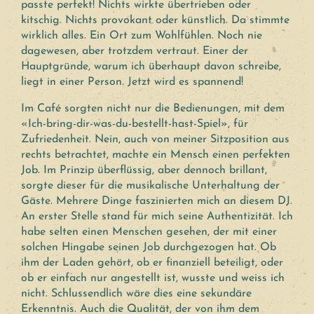
passte perfekt! Nichts wirkte übertrieben oder
kitschig. Nichts provokant oder künstlich. Da stimmte
wirklich alles. Ein Ort zum Wohlfühlen. Noch nie
dagewesen, aber trotzdem vertraut. Einer der
Hauptgründe, warum ich überhaupt davon schreibe,
liegt in einer Person. Jetzt wird es spannend!
Im Café sorgten nicht nur die Bedienungen, mit dem
«Ich-bring-dir-was-du-bestellt-hast-Spiel», für
Zufriedenheit. Nein, auch von meiner Sitzposition aus
rechts betrachtet, machte ein Mensch einen perfekten
Job. Im Prinzip überflüssig, aber dennoch brillant,
sorgte dieser für die musikalische Unterhaltung der
Gäste. Mehrere Dinge faszinierten mich an diesem DJ.
An erster Stelle stand für mich seine Authentizität. Ich
habe selten einen Menschen gesehen, der mit einer
solchen Hingabe seinen Job durchgezogen hat. Ob
ihm der Laden gehört, ob er finanziell beteiligt, oder
ob er einfach nur angestellt ist, wusste und weiss ich
nicht. Schlussendlich wäre dies eine sekundäre
Erkenntnis. Auch die Qualität, der von ihm dem