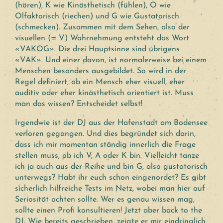
(hören), K wie Kinästhetisch (fühlen), O wie
Olfaktorisch (riechen) und G wie Gustatorisch
(schmecken). Zusammen mit dem Sehen, also der
visuellen (= V) Wahrnehmung entsteht das Wort
«VAKOG». Die drei Hauptsinne sind übrigens
«VAK». Und einer davon, ist normalerweise bei einem
Menschen besonders ausgebildet. So wird in der
Regel definiert, ob ein Mensch eher visuell, eher
auditiv oder eher kinästhetisch orientiert ist. Muss
man das wissen? Entscheidet selbst!
Irgendwie ist der DJ aus der Hafenstadt am Bodensee
verloren gegangen. Und dies begründet sich darin,
dass ich mir momentan ständig innerlich die Frage
stellen muss, ob ich V, A oder K bin. Vielleicht tanze
ich ja auch aus der Reihe und bin G, also gustatorisch
unterwegs? Habt ihr euch schon eingenordet? Es gibt
sicherlich hilfreiche Tests im Netz, wobei man hier auf
Seriosität achten sollte. Wer es genau wissen mag,
sollte einen Profi konsultieren! Jetzt aber back to the
DJ. Wie bereits geschrieben, zeigte er mir eindringlich,